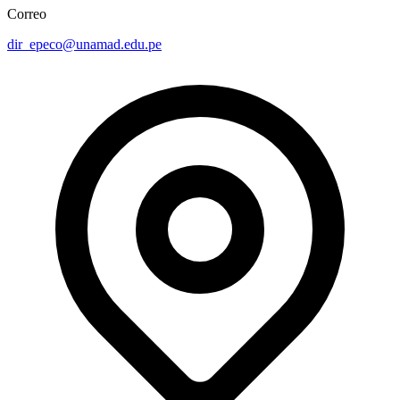
Correo
dir_epeco@unamad.edu.pe