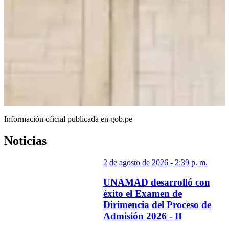
Información oficial publicada en gob.pe
Noticias
Universidad Nacional
Amazónica de Madre de Dios
2 de agosto de 2026 - 2:39 p. m.
UNAMAD desarrolló con
Formando profesionales comprometidos con el desarrollo sostenible
éxito el Examen de
de la Amazonía peruana.
Dirimencia del Proceso de
Admisión 2026
Admisión 2026 - II